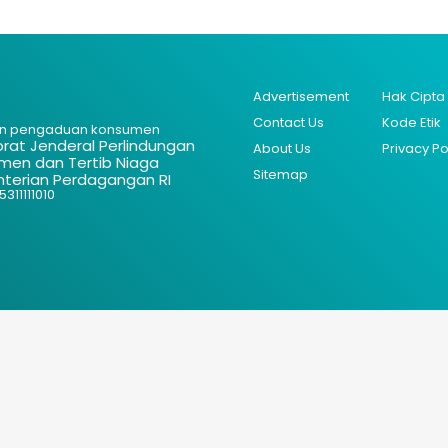
Advertisement
Hak Cipta
Contact Us
Kode Etik
n pengaduan konsumen
orat Jenderal Perlindungan
About Us
Privacy Po
men dan Tertib Niaga
Sitemap
terian Perdagangan RI
311111010