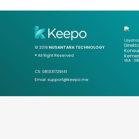
Layana
Direkt
© 2019
NUSANTARA TECHNOLOGY
Konsu
® All Right Reserved
Kemen
WA : 085
CS: 081331729141
Email: support@keepo.me