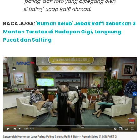
'paling' dari foto yang dipegang oleh
si Baim," ucap Raffi Ahmad.
BACA JUGA:
'Rumah Seleb' Jebak Raffi Sebutkan 3
Mantan Teratas di Hadapan Gigi, Langsung
Pucat dan Salting