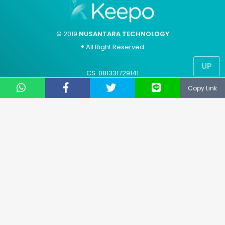
© 2019
NUSANTARA TECHNOLOGY
® All Right Reserved
UP
CS: 081331729141
Email: support@keepo.me
Copy Link
Layanan pengaduan konsumen
Direktorat Jenderal Perlindungan Konsumen dan
Tertib Niaga Kementerian Perdagangan RI
WA : 085311111010
Advertisement
Hak Cipta
Contact Us
Kode Etik
About Us
Privacy Policy
Sitemap