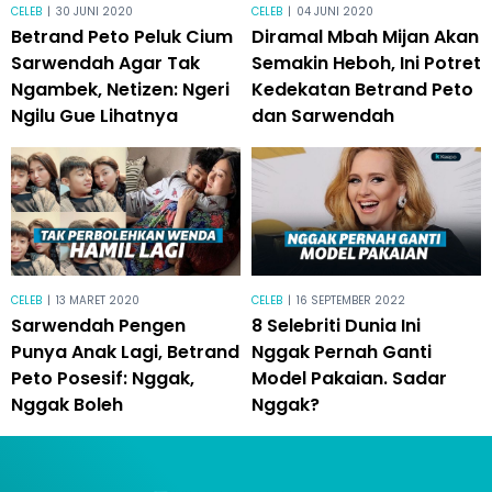
CELEB
|
30 JUNI 2020
CELEB
|
04 JUNI 2020
Betrand Peto Peluk Cium
Diramal Mbah Mijan Akan
Sarwendah Agar Tak
Semakin Heboh, Ini Potret
Ngambek, Netizen: Ngeri
Kedekatan Betrand Peto
Ngilu Gue Lihatnya
dan Sarwendah
CELEB
|
13 MARET 2020
CELEB
|
16 SEPTEMBER 2022
Sarwendah Pengen
8 Selebriti Dunia Ini
Punya Anak Lagi, Betrand
Nggak Pernah Ganti
Peto Posesif: Nggak,
Model Pakaian. Sadar
Nggak Boleh
Nggak?