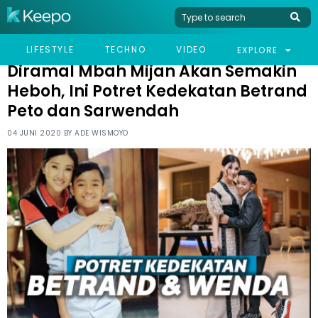
HOME
CELEB
DIRAMAL MBAH MIJAN AKAN SEMAKIN HEBOH, INI POTRET
LIFESTYLE
TECHNO
VIDEO
EXPLORE
KEDEKATAN BETRAND PETO DAN SARWENDAH
Diramal Mbah Mijan Akan Semakin
Heboh, Ini Potret Kedekatan Betrand
Peto dan Sarwendah
04 JUNI 2020 BY
ADE WISMOYO