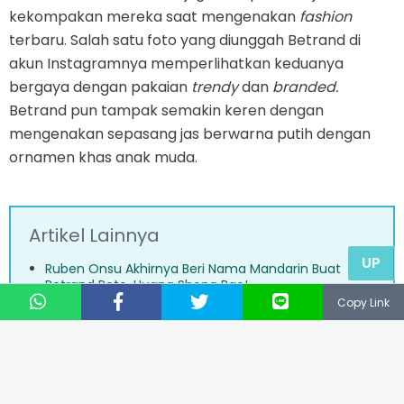
kekompakan mereka saat mengenakan
fashion
terbaru. Salah satu foto yang diunggah Betrand di
akun Instagramnya memperlihatkan keduanya
bergaya dengan pakaian
trendy
dan
branded.
Betrand pun tampak semakin keren dengan
mengenakan sepasang jas berwarna putih dengan
ornamen khas anak muda.
Artikel Lainnya
UP
Ruben Onsu Akhirnya Beri Nama Mandarin Buat
Betrand Peto, Huang Sheng Bao!
Copy Link
Duet Betrand Peto dengan Thalia Membawakan
lagu Sahabat Kecil Bikin Gemas
Tulusnya Kasih Sayang Ayah Ruben ke Kaka Betrand
Peto yang Bikin Kesal Haters!