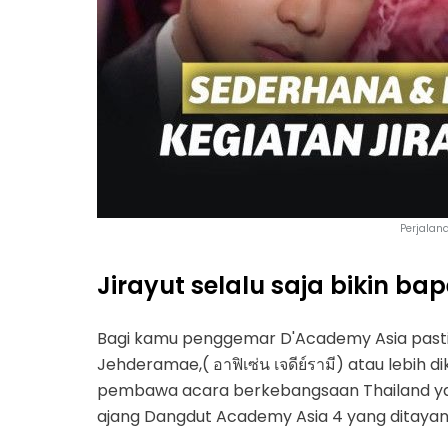
Perjalana
Jirayut selalu saja bikin bap
Bagi kamu penggemar D'Academy Asia pasti s
Jehderamae,( อาฟิเซ่น เจดีย์รามี) atau lebih 
pembawa acara berkebangsaan Thailand yan
ajang Dangdut Academy Asia 4 yang ditayan