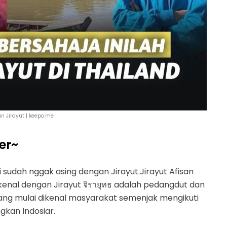
n Jirayut | keepo.me
er~
udah nggak asing dengan Jirayut.Jirayut Afisan
dikenal dengan Jirayut จิรายุทธ adalah pedangdut dan
g mulai dikenal masyarakat semenjak mengikuti
gkan Indosiar.