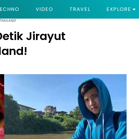
ECHNO
VIDEO
TRAVEL
EXPLORE
 THAILAND!
Detik Jirayut
land!