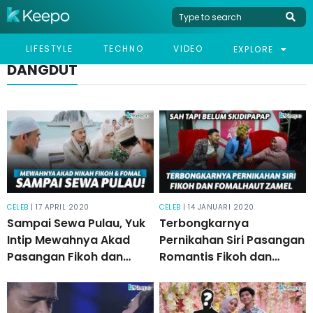
LIFESTYLE
TECHNO
VIDEO
EXPLORE
DANGDUT
CELEB
| 17 APRIL 2020
CELEB
| 14 JANUARI 2020
Sampai Sewa Pulau, Yuk
Terbongkarnya
Intip Mewahnya Akad
Pernikahan Siri Pasangan
Pasangan Fikoh dan
Romantis Fikoh dan
Fomal!
Fomal!