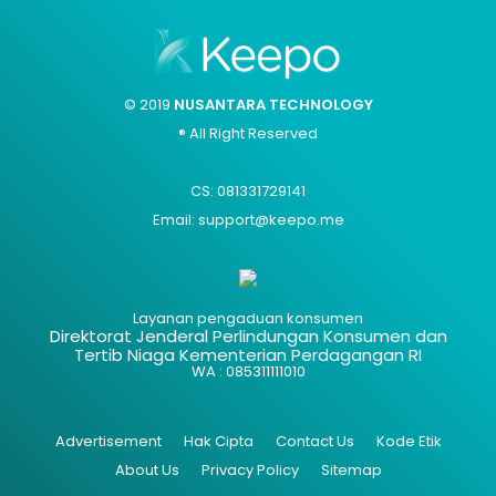
© 2019
NUSANTARA TECHNOLOGY
® All Right Reserved
CS: 081331729141
Email: support@keepo.me
Layanan pengaduan konsumen
Direktorat Jenderal Perlindungan Konsumen dan
Tertib Niaga Kementerian Perdagangan RI
WA : 085311111010
Advertisement
Hak Cipta
Contact Us
Kode Etik
About Us
Privacy Policy
Sitemap