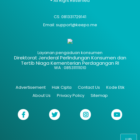
® All Right Reserved
CS: 081331729141
Email: support@keepo.me
Layanan pengaduan konsumen
Direktorat Jenderal Perlindungan Konsumen dan
Tertib Niaga Kementerian Perdagangan RI
WA : 085311111010
Advertisement
Hak Cipta
Contact Us
Kode Etik
About Us
Privacy Policy
Sitemap
UP