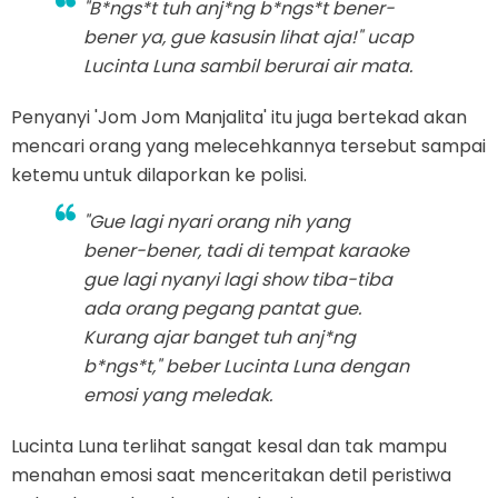
"B*ngs*t tuh anj*ng b*ngs*t bener-
bener ya, gue kasusin lihat aja!" ucap
Lucinta Luna sambil berurai air mata.
Penyanyi 'Jom Jom Manjalita' itu juga bertekad akan
mencari orang yang melecehkannya tersebut sampai
ketemu untuk dilaporkan ke polisi.
"Gue lagi nyari orang nih yang
bener-bener, tadi di tempat karaoke
gue lagi nyanyi lagi
show
tiba-tiba
ada orang pegang pantat gue.
Kurang ajar banget tuh anj*ng
b*ngs*t," beber Lucinta Luna dengan
emosi yang meledak.
Lucinta Luna terlihat sangat kesal dan tak mampu
menahan emosi saat menceritakan detil peristiwa