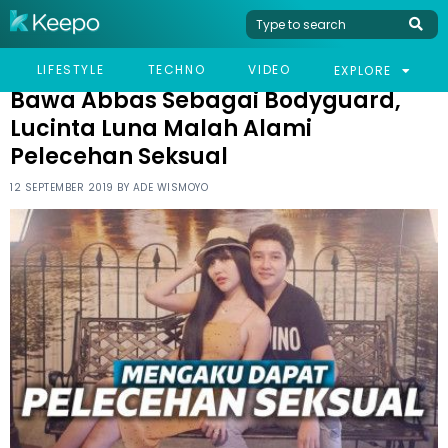
HOME
CELEB
BAWA ABBAS SEBAGAI BODYGUARD, LUCINTA LUNA MALAH ALAMI
LIFESTYLE
TECHNO
VIDEO
EXPLORE
PELECEHAN SEKSUAL
Bawa Abbas Sebagai Bodyguard,
Lucinta Luna Malah Alami
Pelecehan Seksual
12 SEPTEMBER 2019 BY
ADE WISMOYO