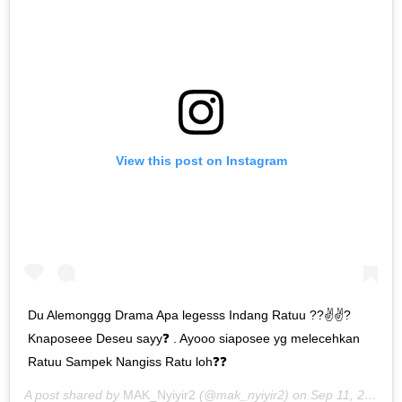
View this post on Instagram
Du Alemonggg Drama Apa legesss Indang Ratuu ??✌✌?
Knaposeee Deseu sayy❓ . Ayooo siaposee yg melecehkan
Ratuu Sampek Nangiss Ratu loh❓❓
A post shared by
MAK_Nyiyir2
(@mak_nyiyir2) on
Sep 11, 2019 at 4:32pm PDT