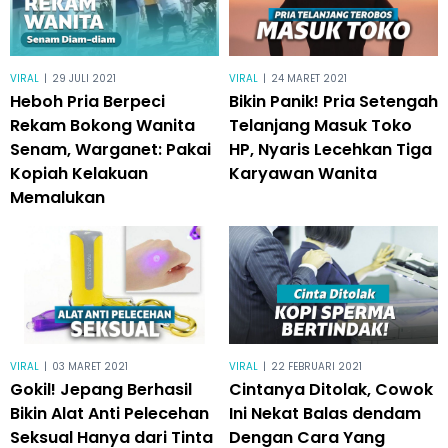
VIRAL
|
29 JULI 2021
VIRAL
|
24 MARET 2021
Heboh Pria Berpeci
Bikin Panik! Pria Setengah
Rekam Bokong Wanita
Telanjang Masuk Toko
Senam, Warganet: Pakai
HP, Nyaris Lecehkan Tiga
Kopiah Kelakuan
Karyawan Wanita
Memalukan
VIRAL
|
03 MARET 2021
VIRAL
|
22 FEBRUARI 2021
Gokil! Jepang Berhasil
Cintanya Ditolak, Cowok
Bikin Alat Anti Pelecehan
Ini Nekat Balas dendam
Seksual Hanya dari Tinta
Dengan Cara Yang