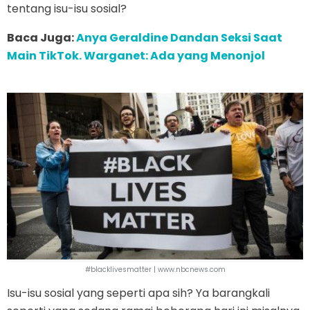
tentang isu-isu sosial?
Baca Juga:
Anya Geraldine Dandan Seksi Saat
Main TikTok. Warganet: Ada yang Menonjol
#blacklivesmatter | www.nbcnews.com
Isu-isu sosial yang seperti apa sih? Ya barangkali