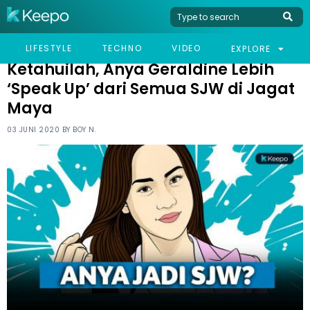
HOME
CELEB
KETAHUILAH, ANYA GERALDINE LEBIH ‘SPEAK UP’ DARI SEMUA SJW
LIFESTYLE
TECHNO
VIDEO
EXPLORE
DI JAGAT MAYA
Ketahuilah, Anya Geraldine Lebih
‘Speak Up’ dari Semua SJW di Jagat
Maya
03 JUNI 2020 BY
BOY N.