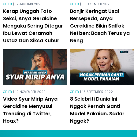
CELEB
|
12 JANUARI 2021
CELEB
|
16 DESEMBER 2020
Kerap Unggah Foto
Banjir Keringat Usai
Seksi, Anya Geraldine
Bersepeda, Anya
Mengaku Sering Ditegur
Geraldine Bikin Salfok
Ibu Lewat Ceramah
Netizen: Basah Terus ya
Ustaz Dan Siksa Kubur
Neng
CELEB
|
10 NOVEMBER 2020
CELEB
|
16 SEPTEMBER 2022
Video Syur Mirip Anya
8 Selebriti Dunia Ini
Geraldine Menyusul
Nggak Pernah Ganti
Trending di Twitter,
Model Pakaian. Sadar
Hoax?
Nggak?