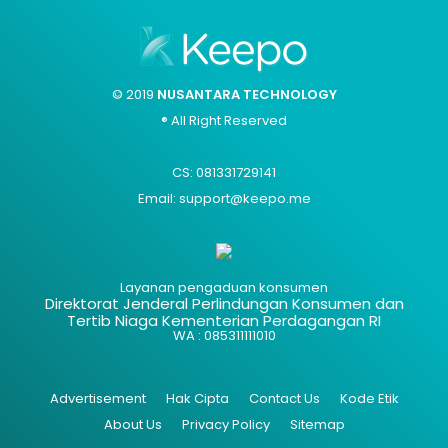
© 2019
NUSANTARA TECHNOLOGY
® All Right Reserved
CS: 081331729141
Email: support@keepo.me
Layanan pengaduan konsumen
Direktorat Jenderal Perlindungan Konsumen dan
Tertib Niaga Kementerian Perdagangan RI
WA : 085311111010
Advertisement
Hak Cipta
Contact Us
Kode Etik
About Us
Privacy Policy
Sitemap