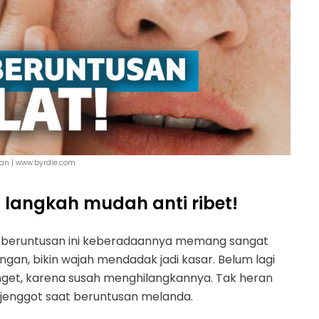
an | www.byrdie.com
 langkah mudah anti ribet!
but beruntusan ini keberadaannya memang sangat
an, bikin wajah mendadak jadi kasar. Belum lagi
anget, karena susah menghilangkannya. Tak heran
jenggot saat beruntusan melanda.