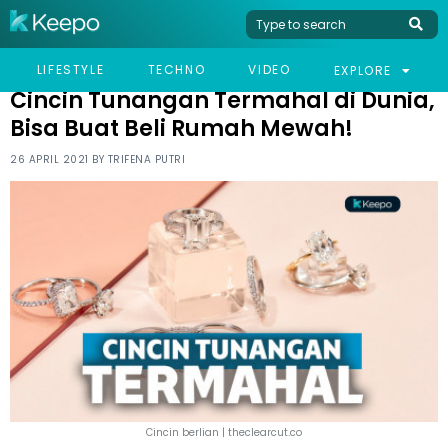
HOME
WOMEN
CINCIN TUNANGAN TERMAHAL DI DUNIA, BISA BUAT BELI RUMAH
LIFESTYLE
TECHNO
VIDEO
EXPLORE
MEWAH!
Cincin Tunangan Termahal di Dunia,
Bisa Buat Beli Rumah Mewah!
26 APRIL 2021 BY
TRIFENA PUTRI
Cincin berlian | theclearcut.co