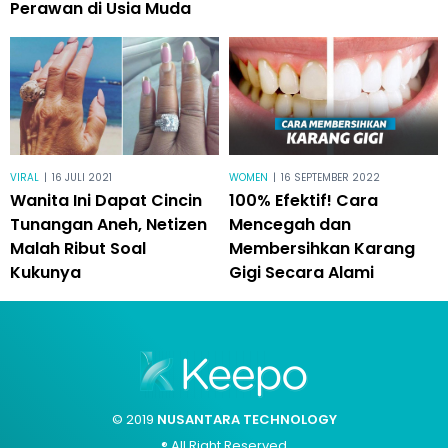
Perawan di Usia Muda
VIRAL
|
16 JULI 2021
WOMEN
|
16 SEPTEMBER 2022
Wanita Ini Dapat Cincin
100% Efektif! Cara
Tunangan Aneh, Netizen
Mencegah dan
Malah Ribut Soal
Membersihkan Karang
Kukunya
Gigi Secara Alami
© 2019
NUSANTARA TECHNOLOGY
® All Right Reserved