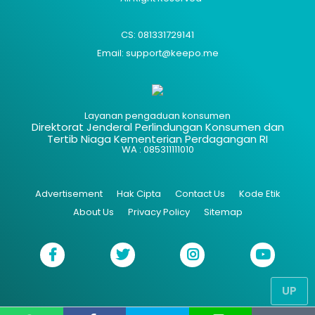
CS: 081331729141
Email: support@keepo.me
Layanan pengaduan konsumen
Direktorat Jenderal Perlindungan Konsumen dan
Tertib Niaga Kementerian Perdagangan RI
WA : 085311111010
Advertisement
Hak Cipta
Contact Us
Kode Etik
About Us
Privacy Policy
Sitemap
UP