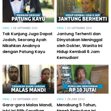
VIRAL
|
06 SEPTEMBER 2021
VIRAL
|
02 SEPTEMBER 2021
Tak Kunjung Juga Dapat
Jantung Terhenti dan
Jodoh, Seorang Ayah
Dinyatakan Meninggal
Nikahkan Anaknya
oleh Dokter, Wanita Ini
dengan Patung Kayu
Hidup Kembali 6 Jam
Kemudian!
VIRAL
|
02 SEPTEMBER 2021
VIRAL
|
29 JUNI 2022
Gara-gara Malas Mandi,
Menabung 5 Tahun,
Istri Ini Pilih Ceraikan
Nenek Pemulung Ini