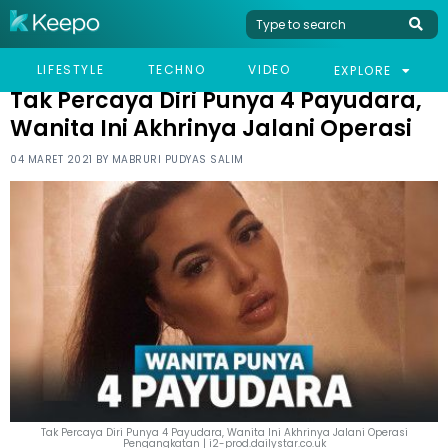
HOME
VIRAL
TAK PERCAYA DIRI PUNYA 4 PAYUDARA, WANITA INI AKHRINYA
LIFESTYLE
TECHNO
VIDEO
EXPLORE
JALANI OPERASI
Tak Percaya Diri Punya 4 Payudara,
Wanita Ini Akhrinya Jalani Operasi
04 MARET 2021 BY
MABRURI PUDYAS SALIM
Tak Percaya Diri Punya 4 Payudara, Wanita Ini Akhrinya Jalani Operasi
Pengangkatan | i2-prod.dailystar.co.uk