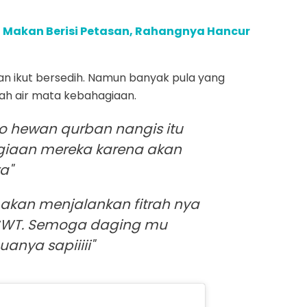
eri Makan Berisi Petasan, Rahangnya Hancur
an ikut bersedih. Namun banyak pula yang
lah air mata kebahagiaan.
lo hewan qurban nangis itu
giaan mereka karena akan
a"
 akan menjalankan fitrah nya
 SWT. Semoga daging mu
anya sapiiiii"