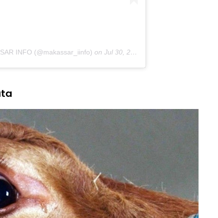
SSAR INFO (@makassar_iinfo)
on
Jul 30, 2020 at 9:02pm PDT
ata