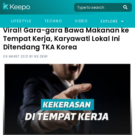
HOME
VIRAL
VIRAL! GARA-GARA BAWA MAKANAN KE TEMPAT KERJA,
LIFESTYLE
TECHNO
VIDEO
EXPLORE
KARYAWATI LOKAL INI DITENDANG TKA KOREA
Viral! Gara-gara Bawa Makanan ke
Tempat Kerja, Karyawati Lokal Ini
Ditendang TKA Korea
09 MARET 2021 BY
IKE DEWI