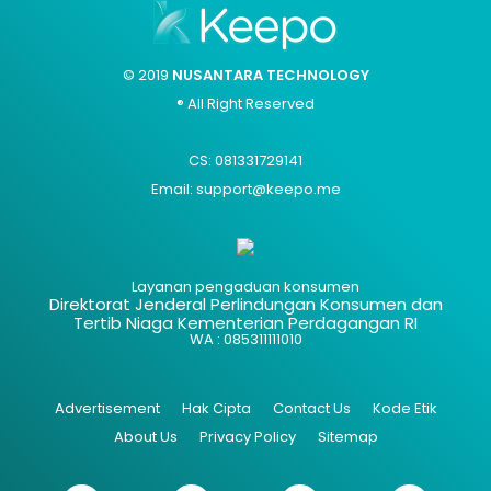
© 2019
NUSANTARA TECHNOLOGY
® All Right Reserved
CS: 081331729141
Email: support@keepo.me
Layanan pengaduan konsumen
Direktorat Jenderal Perlindungan Konsumen dan
Tertib Niaga Kementerian Perdagangan RI
WA : 085311111010
Advertisement
Hak Cipta
Contact Us
Kode Etik
About Us
Privacy Policy
Sitemap