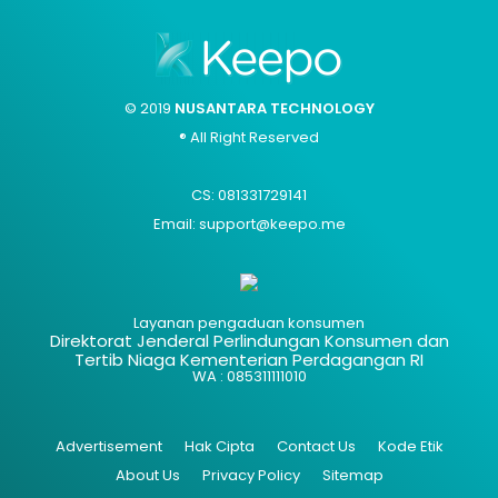
© 2019
NUSANTARA TECHNOLOGY
® All Right Reserved
CS: 081331729141
Email: support@keepo.me
Layanan pengaduan konsumen
Direktorat Jenderal Perlindungan Konsumen dan
Tertib Niaga Kementerian Perdagangan RI
WA : 085311111010
Advertisement
Hak Cipta
Contact Us
Kode Etik
About Us
Privacy Policy
Sitemap