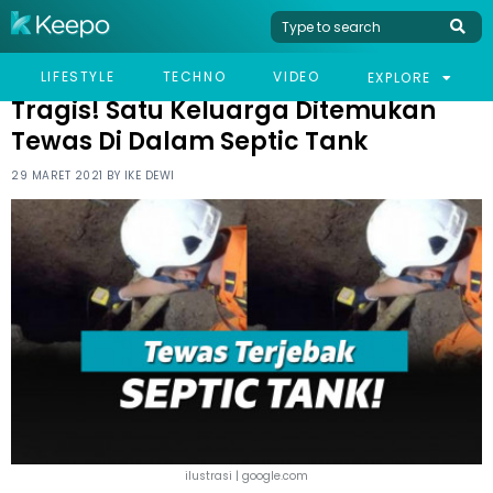
HOME
VIRAL
TRAGIS! SATU KELUARGA DITEMUKAN TEWAS DI DALAM SEPTIC
LIFESTYLE
TECHNO
VIDEO
EXPLORE
TANK
Tragis! Satu Keluarga Ditemukan
Tewas Di Dalam Septic Tank
29 MARET 2021 BY
IKE DEWI
ilustrasi | google.com