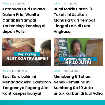
VIRAL
|
21 JULI 2021
VIRAL
|
04 JULI 2021
Ketahuan Curi Celana
Bumi Makin Parah, 3
Dalam Pria, Wanita
Tokoh Ini Usulkan
Cantik Ini Sampai
Manusia Cari Tempat
Terkencing-kencing di
Tinggal Lain di Luar
depan Polisi
Angkasa
VIRAL
|
19 JUNI 2021
VIRAL
|
29 JUNI 2022
Bayi Baru Lahir ini
Menabung 5 Tahun,
Mendadak Viral Lantaran
Nenek Pemulung Ini
Tangannya Pegang Alat
Sumbang Rp 10 Juta
Kontrasepsi Ibunya!
untuk Kurban di Idul Adha