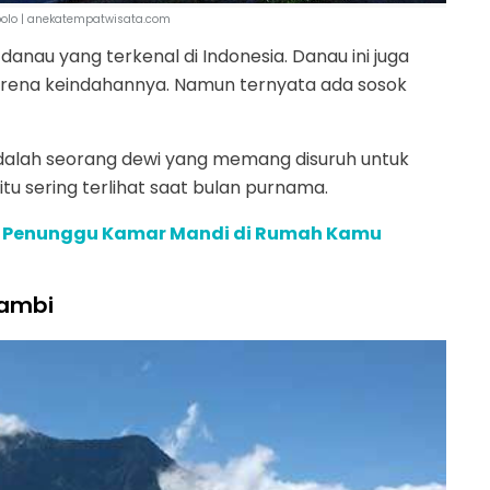
lo | anekatempatwisata.com
nau yang terkenal di Indonesia. Danau ini juga
arena keindahannya. Namun ternyata ada sosok
adalah seorang dewi yang memang disuruh untuk
tu sering terlihat saat bulan purnama.
tu Penunggu Kamar Mandi di Rumah Kamu
Jambi