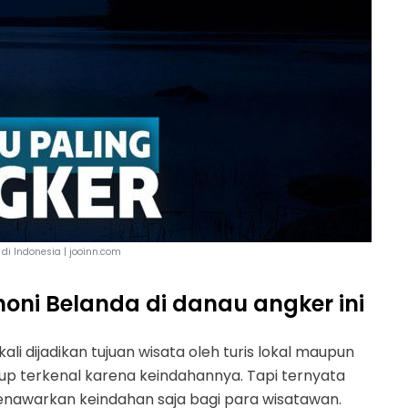
di Indonesia | jooinn.com
oni Belanda di danau angker ini
 dijadikan tujuan wisata oleh turis lokal maupun
kup terkenal karena keindahannya. Tapi ternyata
enawarkan keindahan saja bagi para wisatawan.