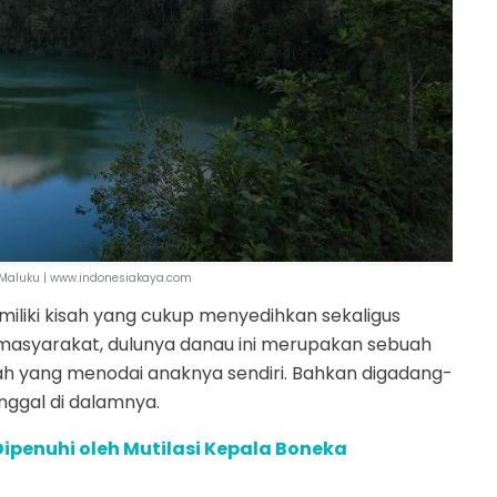
, Maluku | www.indonesiakaya.com
miliki kisah yang cukup menyedihkan sekaligus
 masyarakat, dulunya danau ini merupakan sebuah
h yang menodai anaknya sendiri. Bahkan digadang-
nggal di dalamnya.
Dipenuhi oleh Mutilasi Kepala Boneka