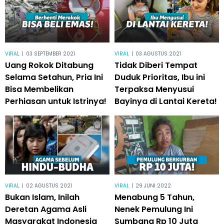
VIRAL
|
03 SEPTEMBER 2021
VIRAL
|
03 AGUSTUS 2021
Uang Rokok Ditabung
Tidak Diberi Tempat
Selama Setahun, Pria Ini
Duduk Prioritas, Ibu ini
Bisa Membelikan
Terpaksa Menyusui
Perhiasan untuk Istrinya!
Bayinya di Lantai Kereta!
VIRAL
|
02 AGUSTUS 2021
VIRAL
|
29 JUNI 2022
Bukan Islam, Inilah
Menabung 5 Tahun,
Deretan Agama Asli
Nenek Pemulung Ini
Masyarakat Indonesia
Sumbang Rp 10 Juta