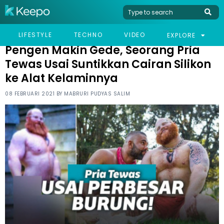
HOME
VIRAL
PENGEN MAKIN GEDE, SEORANG PRIA TEWAS USAI SUNTIKKAN
LIFESTYLE
TECHNO
VIDEO
EXPLORE
CAIRAN SILIKON KE ALAT KELAMINNYA
Pengen Makin Gede, Seorang Pria
Tewas Usai Suntikkan Cairan Silikon
ke Alat Kelaminnya
08 FEBRUARI 2021 BY
MABRURI PUDYAS SALIM