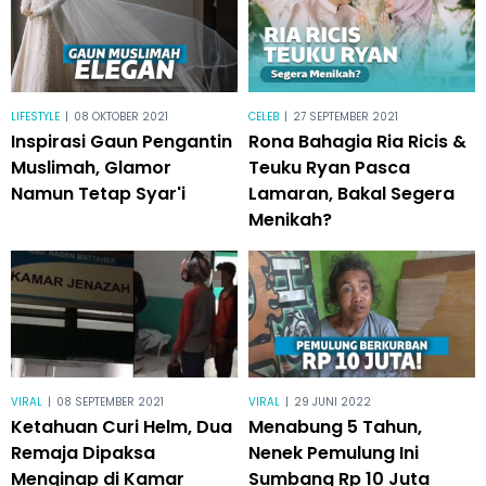
LIFESTYLE
|
08 OKTOBER 2021
CELEB
|
27 SEPTEMBER 2021
Inspirasi Gaun Pengantin
Rona Bahagia Ria Ricis &
Muslimah, Glamor
Teuku Ryan Pasca
Namun Tetap Syar'i
Lamaran, Bakal Segera
Menikah?
VIRAL
|
08 SEPTEMBER 2021
VIRAL
|
29 JUNI 2022
Ketahuan Curi Helm, Dua
Menabung 5 Tahun,
Remaja Dipaksa
Nenek Pemulung Ini
Menginap di Kamar
Sumbang Rp 10 Juta