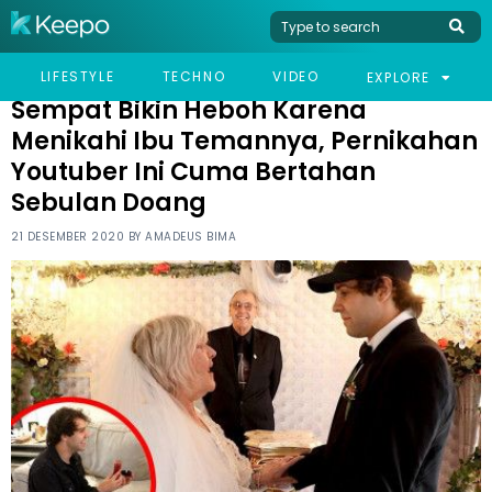
HOME
VIRAL
SEMPAT BIKIN HEBOH KARENA MENIKAHI IBU TEMANNYA,
LIFESTYLE
TECHNO
VIDEO
EXPLORE
PERNIKAHAN YOUTUBER INI CUMA BERTAHAN SEBULAN DOANG
Sempat Bikin Heboh Karena
Menikahi Ibu Temannya, Pernikahan
Youtuber Ini Cuma Bertahan
Sebulan Doang
21 DESEMBER 2020 BY
AMADEUS BIMA