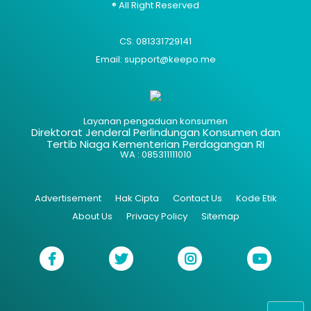
® All Right Reserved
CS: 081331729141
Email: support@keepo.me
Layanan pengaduan konsumen
Direktorat Jenderal Perlindungan Konsumen dan
Tertib Niaga Kementerian Perdagangan RI
WA : 085311111010
Advertisement
Hak Cipta
Contact Us
Kode Etik
About Us
Privacy Policy
Sitemap