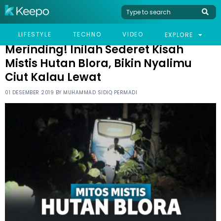
HOME
VIRAL
MERINDING! INILAH SEDERET KISAH MISTIS HUTAN BLORA, BIKIN
LIFESTYLE
TECHNO
VIDEO
EXPLORE
NYALIMU CIUT KALAU LEWAT
Merinding! Inilah Sederet Kisah
Mistis Hutan Blora, Bikin Nyalimu
Ciut Kalau Lewat
01 DESEMBER 2019 BY
MUHAMMAD SIDIQ PERMADI