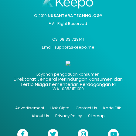
© 2019
NUSANTARA TECHNOLOGY
® All Right Reserved
CS: 081331729141
Email: support@keepo.me
Layanan pengaduan konsumen
Direktorat Jenderal Perlindungan Konsumen dan
Tertib Niaga Kementerian Perdagangan RI
WA : 085311111010
Advertisement
Hak Cipta
Contact Us
Kode Etik
About Us
Privacy Policy
Sitemap