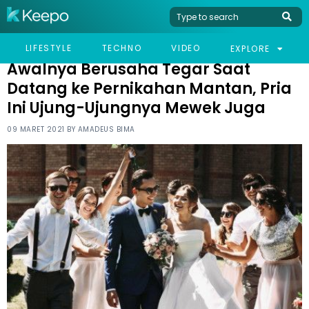
HOME
VIRAL
AWALNYA BERUSAHA TEGAR SAAT DATANG KE PERNIKAHAN
LIFESTYLE
TECHNO
VIDEO
EXPLORE
MANTAN, PRIA INI UJUNG-UJUNGNYA MEWEK JUGA
Awalnya Berusaha Tegar Saat
Datang ke Pernikahan Mantan, Pria
Ini Ujung-Ujungnya Mewek Juga
09 MARET 2021 BY
AMADEUS BIMA