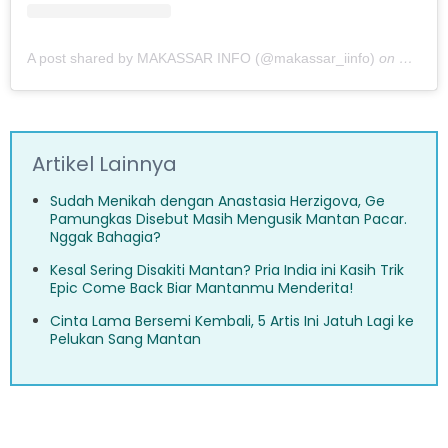
A post shared by MAKASSAR INFO (@makassar_iinfo)
on
Mar 4,
Artikel Lainnya
Sudah Menikah dengan Anastasia Herzigova, Ge
Pamungkas Disebut Masih Mengusik Mantan Pacar.
Nggak Bahagia?
Kesal Sering Disakiti Mantan? Pria India ini Kasih Trik
Epic Come Back Biar Mantanmu Menderita!
Cinta Lama Bersemi Kembali, 5 Artis Ini Jatuh Lagi ke
Pelukan Sang Mantan