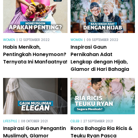
WOMEN
|
12 SEPTEMBER 2022
WOMEN
|
09 SEPTEMBER 2022
Habis Menikah,
Inspirasi Gaun
Pentingkah Honeymoon?
Pernikahan Adat
Ternyata Ini Manfaatnya!
Lengkap dengan Hijab,
Glamor di Hari Bahagia
LIFESTYLE
|
08 OKTOBER 2021
CELEB
|
27 SEPTEMBER 2021
Inspirasi Gaun Pengantin
Rona Bahagia Ria Ricis &
Muslimah, Glamor
Teuku Ryan Pasca