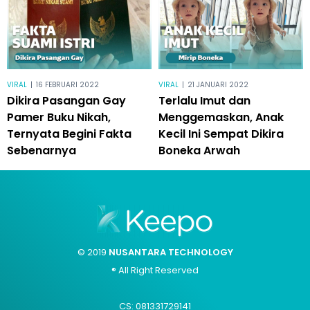
VIRAL
|
16 FEBRUARI 2022
VIRAL
|
21 JANUARI 2022
Dikira Pasangan Gay
Terlalu Imut dan
Pamer Buku Nikah,
Menggemaskan, Anak
Ternyata Begini Fakta
Kecil Ini Sempat Dikira
Sebenarnya
Boneka Arwah
© 2019
NUSANTARA TECHNOLOGY
® All Right Reserved
CS: 081331729141