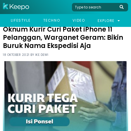
HOME
VIRAL
OKNUM KURIR CURI PAKET IPHONE 11 PELANGGAN, WARGANET
LIFESTYLE
TECHNO
VIDEO
EXPLORE
GERAM: BIKIN BURUK NAMA EKSPEDISI AJA
Oknum Kurir Curi Paket iPhone 11
Pelanggan, Warganet Geram: Bikin
Buruk Nama Ekspedisi Aja
18 OKTOBER 2021 BY
IKE DEWI