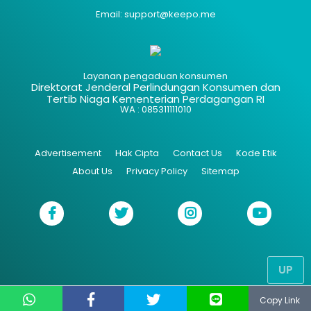
Email: support@keepo.me
Layanan pengaduan konsumen
Direktorat Jenderal Perlindungan Konsumen dan
Tertib Niaga Kementerian Perdagangan RI
WA : 085311111010
Advertisement
Hak Cipta
Contact Us
Kode Etik
About Us
Privacy Policy
Sitemap
UP
Copy Link