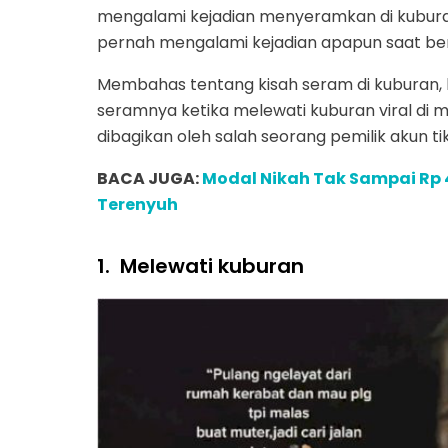
mengalami kejadian menyeramkan di kuburan
pernah mengalami kejadian apapun saat ber
Membahas tentang kisah seram di kuburan, 
seramnya ketika melewati kuburan viral di m
dibagikan oleh salah seorang pemilik akun ti
BACA JUGA:
Modal Nikah Tak Sampai Rp 4
Terenyuh
1.
Melewati kuburan