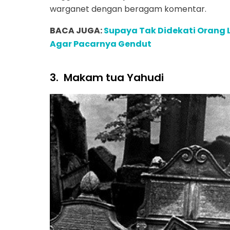
warganet dengan beragam komentar.
BACA JUGA:
Supaya Tak Didekati Orang L
Agar Pacarnya Gendut
3.
Makam tua Yahudi