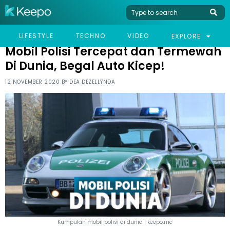
HOME
VIRAL
MOBIL POLISI TERCEPAT DAN TERMEWAH DI DUNIA, BEGAL AUTO
LIFESTYLE
TECHNO
VIDEO
EXPLORE
KICEP!
Mobil Polisi Tercepat dan Termewah
Di Dunia, Begal Auto Kicep!
12 NOVEMBER 2020 BY
DEA DEZELLYNDA
Kumpulan mobil polisi di dunia | keepo.me