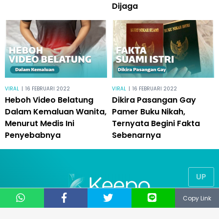
Dijaga
VIRAL
|
16 FEBRUARI 2022
VIRAL
|
16 FEBRUARI 2022
Heboh Video Belatung
Dikira Pasangan Gay
Dalam Kemaluan Wanita,
Pamer Buku Nikah,
Menurut Medis Ini
Ternyata Begini Fakta
Penyebabnya
Sebenarnya
UP
Copy Link
© 2019
NUSANTARA TECHNOLOGY