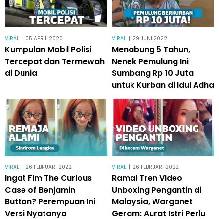
VIRAL
|
05 APRIL 2020
VIRAL
|
29 JUNI 2022
Kumpulan Mobil Polisi
Menabung 5 Tahun,
Tercepat dan Termewah
Nenek Pemulung Ini
di Dunia
Sumbang Rp 10 Juta
untuk Kurban di Idul Adha
VIRAL
|
26 FEBRUARI 2022
VIRAL
|
26 FEBRUARI 2022
Ingat Fim The Curious
Ramai Tren Video
Case of Benjamin
Unboxing Pengantin di
Button? Perempuan Ini
Malaysia, Warganet
Versi Nyatanya
Geram: Aurat Istri Perlu