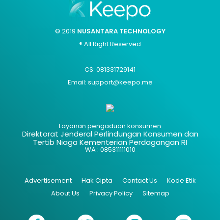
© 2019
NUSANTARA TECHNOLOGY
® All Right Reserved
CS: 081331729141
Email: support@keepo.me
Layanan pengaduan konsumen
Direktorat Jenderal Perlindungan Konsumen dan
Tertib Niaga Kementerian Perdagangan RI
WA : 085311111010
Advertisement
Hak Cipta
Contact Us
Kode Etik
About Us
Privacy Policy
Sitemap