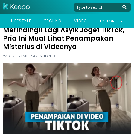
HOME
VIRAL
MERINDINGI! LAGI ASYIK JOGET TIKTOK, PRIA INI MUAL LIHAT
LIFESTYLE
TECHNO
VIDEO
EXPLORE
PENAMPAKAN MISTERIUS DI VIDEONYA
Merindingi! Lagi Asyik Joget TikTok,
Pria Ini Mual Lihat Penampakan
Misterius di Videonya
23 APRIL 2020 BY
ARI SETIANTO