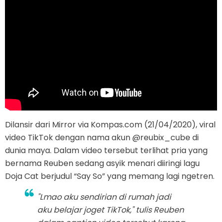
Dilansir dari Mirror via Kompas.com (21/04/2020), viral
video TikTok dengan nama akun @reubix_cube di
dunia maya. Dalam video tersebut terlihat pria yang
bernama Reuben sedang asyik menari diiringi lagu
Doja Cat berjudul “Say So” yang memang lagi ngetren.
"Lmao aku sendirian di rumah jadi
aku belajar joget TikTok," tulis Reuben