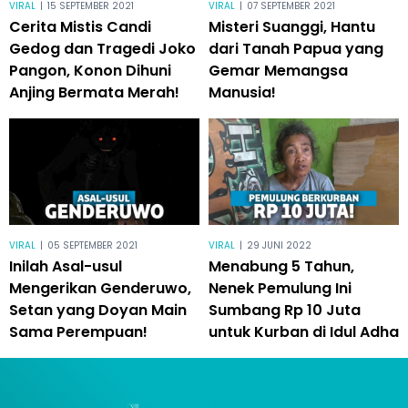
VIRAL
|
15 SEPTEMBER 2021
VIRAL
|
07 SEPTEMBER 2021
Cerita Mistis Candi
Misteri Suanggi, Hantu
Gedog dan Tragedi Joko
dari Tanah Papua yang
Pangon, Konon Dihuni
Gemar Memangsa
Anjing Bermata Merah!
Manusia!
VIRAL
|
05 SEPTEMBER 2021
VIRAL
|
29 JUNI 2022
Inilah Asal-usul
Menabung 5 Tahun,
Mengerikan Genderuwo,
Nenek Pemulung Ini
Setan yang Doyan Main
Sumbang Rp 10 Juta
Sama Perempuan!
untuk Kurban di Idul Adha