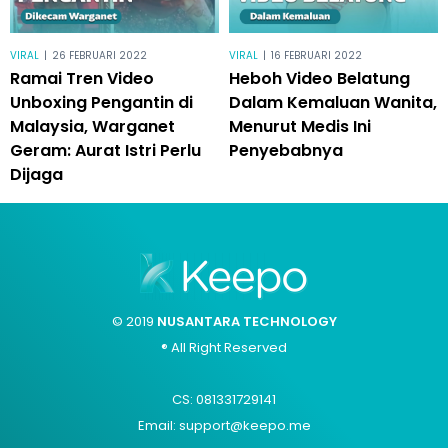
VIRAL
|
26 FEBRUARI 2022
VIRAL
|
16 FEBRUARI 2022
Ramai Tren Video
Heboh Video Belatung
Unboxing Pengantin di
Dalam Kemaluan Wanita,
Malaysia, Warganet
Menurut Medis Ini
Geram: Aurat Istri Perlu
Penyebabnya
Dijaga
© 2019
NUSANTARA TECHNOLOGY
® All Right Reserved
CS: 081331729141
Email: support@keepo.me