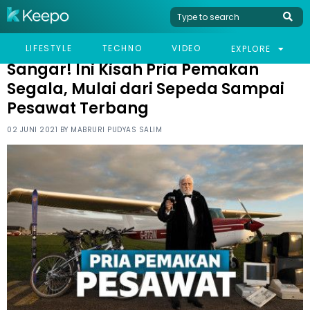
HOME
VIRAL
SANGAR! INI KISAH PRIA PEMAKAN SEGALA, MULAI DARI SEPEDA
LIFESTYLE
TECHNO
VIDEO
EXPLORE
SAMPAI PESAWAT TERBANG
Sangar! Ini Kisah Pria Pemakan
Segala, Mulai dari Sepeda Sampai
Pesawat Terbang
02 JUNI 2021 BY
MABRURI PUDYAS SALIM