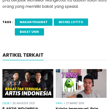
pria berjuluk Monsieur Mangetout itu adalah salah satu
orang yang memiliki bakat yang spesial.
TAGS :
MAKAN PESAWAT
MICHEL LOTITO
BAKAT UNIK
ARTIKEL TERKAIT
CELEB
|
25 AGUSTUS 2021
VIRAL
|
27 MARET 2019
5 ARTIS INDONESIA
Kristo Immanuel, Pria