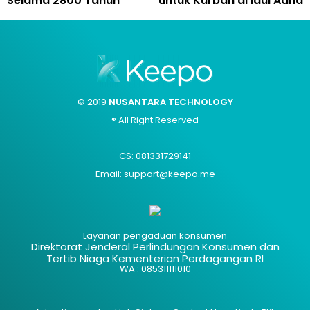
Selama 2800 Tahun
untuk Kurban di Idul Adha
© 2019
NUSANTARA TECHNOLOGY
® All Right Reserved
CS: 081331729141
Email: support@keepo.me
Layanan pengaduan konsumen
Direktorat Jenderal Perlindungan Konsumen dan
Tertib Niaga Kementerian Perdagangan RI
WA : 085311111010