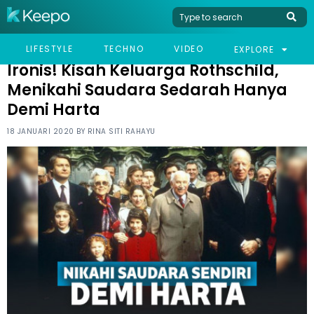
HOME
VIRAL
IRONIS! KISAH KELUARGA ROTHSCHILD, MENIKAHI SAUDARA
LIFESTYLE
TECHNO
VIDEO
EXPLORE
SEDARAH HANYA DEMI HARTA
Ironis! Kisah Keluarga Rothschild,
Menikahi Saudara Sedarah Hanya
Demi Harta
18 JANUARI 2020 BY
RINA SITI RAHAYU