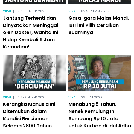
VIRAL
|
02 SEPTEMBER 2021
VIRAL
|
02 SEPTEMBER 2021
Jantung Terhenti dan
Gara-gara Malas Mandi,
Dinyatakan Meninggal
Istri Ini Pilih Ceraikan
oleh Dokter, Wanita Ini
Suaminya
Hidup Kembali 6 Jam
Kemudian!
VIRAL
|
02 SEPTEMBER 2021
VIRAL
|
29 JUNI 2022
Kerangka Manusia Ini
Menabung 5 Tahun,
Ditemukan dalam
Nenek Pemulung Ini
Kondisi Berciuman
Sumbang Rp 10 Juta
Selama 2800 Tahun
untuk Kurban di Idul Adha