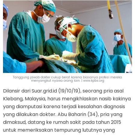
Tanggung jawab dokter cukup berat karena biasanya profesi mereka
menyangkut nyawa orang lain. | www.kpbs.org
Dilansir dari Suar.grid.id (19/10/19), seorang pria asal
Klebang, Malaysia, harus mengikhlaskan nasib kakinya
yang diamputasi karena terjadi kesalahan diagnosis
yang dilakukan dokter. Abu Baharin (34), pria yang
dimaksud, datang ke rumah sakit pada tahun 2015
untuk memeriksakan tempurung lututnya yang