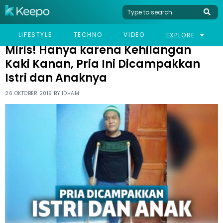
HOME
VIRAL
MIRIS! HANYA KARENA KEHILANGAN KAKI KANAN, PRIA INI
LIFESTYLE
TECHNO
VIDEO
EXPLORE
DICAMPAKKAN ISTRI DAN ANAKNYA
Miris! Hanya karena Kehilangan
Kaki Kanan, Pria Ini Dicampakkan
Istri dan Anaknya
26 OKTOBER 2019 BY
IDHAM