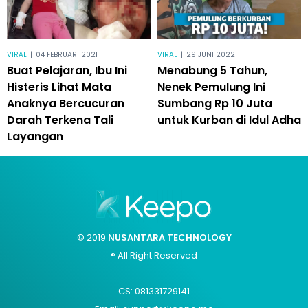
VIRAL
|
04 FEBRUARI 2021
VIRAL
|
29 JUNI 2022
Buat Pelajaran, Ibu Ini
Menabung 5 Tahun,
Histeris Lihat Mata
Nenek Pemulung Ini
Anaknya Bercucuran
Sumbang Rp 10 Juta
Darah Terkena Tali
untuk Kurban di Idul Adha
Layangan
© 2019
NUSANTARA TECHNOLOGY
® All Right Reserved
CS: 081331729141