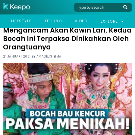
HOME
VIRAL
MENGANCAM AKAN KAWIN LARI, KEDUA BOCAH INI TERPAKSA
LIFESTYLE
TECHNO
VIDEO
EXPLORE
DINIKAHKAN OLEH ORANGTUANYA
Mengancam Akan Kawin Lari, Kedua
Bocah Ini Terpaksa Dinikahkan Oleh
Orangtuanya
21 JANUARI 2021 BY
AMADEUS BIMA