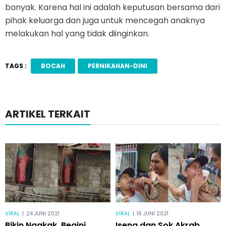
banyak. Karena hal ini adalah keputusan bersama dari
pihak keluarga dan juga untuk mencegah anaknya
melakukan hal yang tidak diinginkan.
TAGS :
BOCAH
PERNIKAHAN-DINI
ARTIKEL TERKAIT
VIRAL
|
24 JUNI 2021
VIRAL
|
16 JUNI 2021
Bikin Ngakak, Begini
Iseng dan Sok Akrab