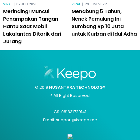
VIRAL
|
02 JULI 2021
VIRAL
|
29 JUNI 2022
Merinding! Muncul
Menabung 5 Tahun,
Penampakan Tangan
Nenek Pemulung Ini
Hantu Saat Mobil
Sumbang Rp 10 Juta
Lakalantas Ditarik dari
untuk Kurban di Idul Adha
Jurang
© 2019
NUSANTARA TECHNOLOGY
® All Right Reserved
CS: 081331729141
Email: support@keepo.me