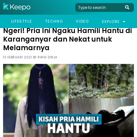
HOME
VIRAL
NGERI! PRIA INI NGAKU HAMILI HANTU DI KARANGANYAR DAN
LIFESTYLE
TECHNO
VIDEO
EXPLORE
NEKAT UNTUK MELAMARNYA
Ngeri! Pria Ini Ngaku Hamili Hantu di
Karanganyar dan Nekat untuk
Melamarnya
13 FEBRUARI 2021 BY
RIRIH DIRJA