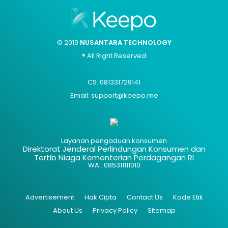
© 2019
NUSANTARA TECHNOLOGY
® All Right Reserved
CS: 081331729141
Email: support@keepo.me
Layanan pengaduan konsumen
Direktorat Jenderal Perlindungan Konsumen dan
Tertib Niaga Kementerian Perdagangan RI
WA : 085311111010
Advertisement
Hak Cipta
Contact Us
Kode Etik
About Us
Privacy Policy
Sitemap