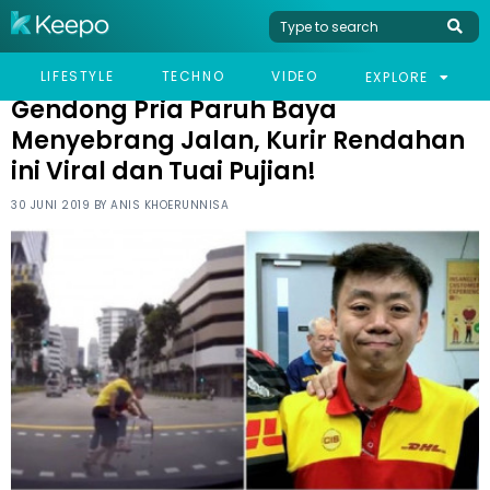
HOME
VIRAL
GENDONG PRIA PARUH BAYA MENYEBRANG JALAN, KURIR
LIFESTYLE
TECHNO
VIDEO
EXPLORE
RENDAHAN INI VIRAL DAN TUAI PUJIAN!
Gendong Pria Paruh Baya
Menyebrang Jalan, Kurir Rendahan
ini Viral dan Tuai Pujian!
30 JUNI 2019 BY
ANIS KHOERUNNISA