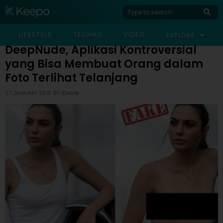
HOME
VIRAL
DEEPNUDE, APLIKASI KONTROVERSIAL YANG BISA MEMBUAT
LIFESTYLE
TECHNO
VIDEO
EXPLORE
ORANG DALAM FOTO TERLIHAT TELANJANG
DeepNude, Aplikasi Kontroversial
yang Bisa Membuat Orang dalam
Foto Terlihat Telanjang
27 JANUARI 2021 BY
IDHAM