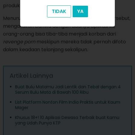
produknya sendiri).
TIDAK
YA
Menurut Katelyn Bowden, CEO dari lembaga tersebut,
mengatakan bahwa dengan adanya aplikasi ini,
orang-orang bisa tiba-tiba menjadi korban dari
revenge porn
meskipun mereka tidak pernah difoto
dalam keadaan telanjang sekalipun.
Artikel Lainnya
Buat Bulu Matamu Jadi Lentik dan Tebal dengan 4
Serum Bulu Mata di Bawah 100 Ribu
List Platform Nonton Film India Praktis untuk Kaum
Mager
Khusus 18+! 10 Aplikasi Dewasa Terbaik buat Kamu
yang Udah Punya KTP