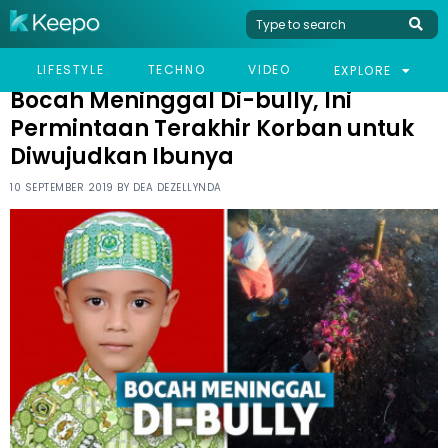
HOME
VIRAL
BOCAH MENINGGAL DI-BULLY, INI PERMINTAAN TERAKHIR KORBAN
LIFESTYLE
TECHNO
VIDEO
EXPLORE
UNTUK DIWUJUDKAN IBUNYA
Bocah Meninggal Di-bully, Ini
Permintaan Terakhir Korban untuk
Diwujudkan Ibunya
10 SEPTEMBER 2019 BY
DEA DEZELLYNDA