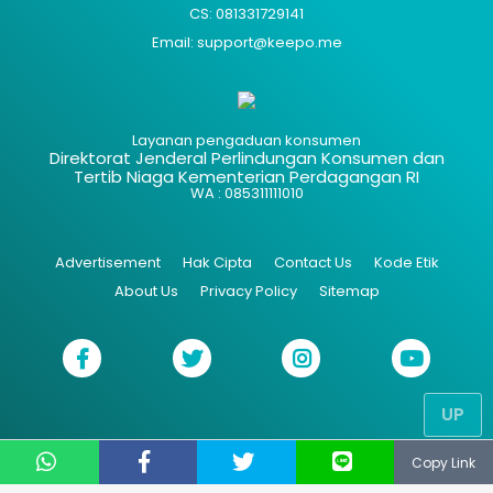
CS: 081331729141
Email: support@keepo.me
Layanan pengaduan konsumen
Direktorat Jenderal Perlindungan Konsumen dan
Tertib Niaga Kementerian Perdagangan RI
WA : 085311111010
Advertisement
Hak Cipta
Contact Us
Kode Etik
About Us
Privacy Policy
Sitemap
UP
Copy Link