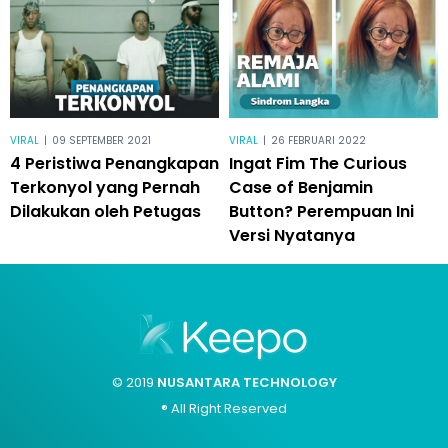
VIRAL
|
09 SEPTEMBER 2021
VIRAL
|
26 FEBRUARI 2022
4 Peristiwa Penangkapan
Ingat Fim The Curious
Terkonyol yang Pernah
Case of Benjamin
Dilakukan oleh Petugas
Button? Perempuan Ini
Versi Nyatanya
© 2019
NUSANTARA TECHNOLOGY
® All Right Reserved