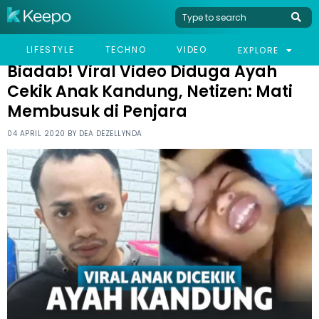
HOME
VIRAL
BIADAB! VIRAL VIDEO DIDUGA AYAH CEKIK ANAK KANDUNG,
LIFESTYLE
TECHNO
VIDEO
EXPLORE
NETIZEN: MATI MEMBUSUK DI PENJARA
Biadab! Viral Video Diduga Ayah
Cekik Anak Kandung, Netizen: Mati
Membusuk di Penjara
04 APRIL 2020 BY
DEA DEZELLYNDA