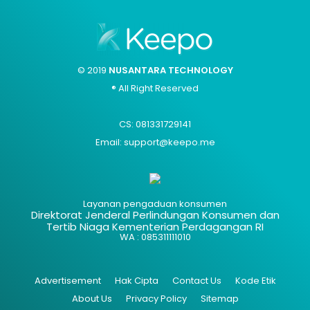
© 2019
NUSANTARA TECHNOLOGY
® All Right Reserved
CS: 081331729141
Email: support@keepo.me
Layanan pengaduan konsumen
Direktorat Jenderal Perlindungan Konsumen dan
Tertib Niaga Kementerian Perdagangan RI
WA : 085311111010
Advertisement
Hak Cipta
Contact Us
Kode Etik
About Us
Privacy Policy
Sitemap