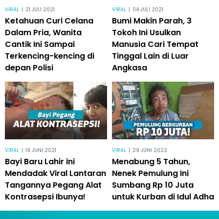
VIRAL
|
21 JULI 2021
VIRAL
|
04 JULI 2021
Ketahuan Curi Celana
Bumi Makin Parah, 3
Dalam Pria, Wanita
Tokoh Ini Usulkan
Cantik Ini Sampai
Manusia Cari Tempat
Terkencing-kencing di
Tinggal Lain di Luar
depan Polisi
Angkasa
VIRAL
|
19 JUNI 2021
VIRAL
|
29 JUNI 2022
Bayi Baru Lahir ini
Menabung 5 Tahun,
Mendadak Viral Lantaran
Nenek Pemulung Ini
Tangannya Pegang Alat
Sumbang Rp 10 Juta
Kontrasepsi Ibunya!
untuk Kurban di Idul Adha