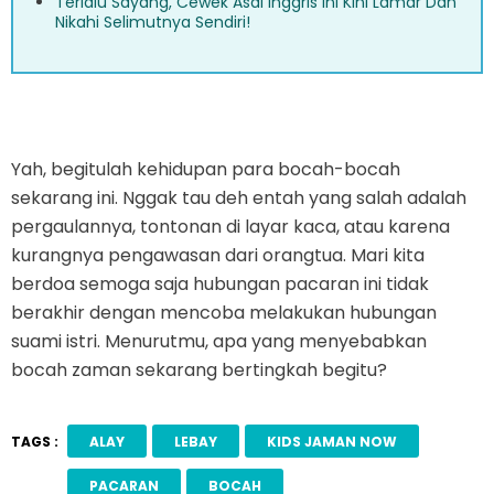
Terlalu Sayang, Cewek Asal Inggris ini Kini Lamar Dan
Nikahi Selimutnya Sendiri!
Yah, begitulah kehidupan para bocah-bocah
sekarang ini. Nggak tau deh entah yang salah adalah
pergaulannya, tontonan di layar kaca, atau karena
kurangnya pengawasan dari orangtua. Mari kita
berdoa semoga saja hubungan pacaran ini tidak
berakhir dengan mencoba melakukan hubungan
suami istri. Menurutmu, apa yang menyebabkan
bocah zaman sekarang bertingkah begitu?
TAGS :
ALAY
LEBAY
KIDS JAMAN NOW
PACARAN
BOCAH