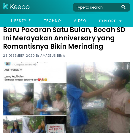
HOME
VIRAL
BARU PACARAN SATU BULAN, BOCAH SD INI MERAYAKAN
LIFESTYLE
TECHNO
VIDEO
EXPLORE
ANNIVERSARY YANG ROMANTISNYA BIKIN MERINDING
Baru Pacaran Satu Bulan, Bocah SD
Ini Merayakan Anniversary yang
Romantisnya Bikin Merinding
28 DESEMBER 2020 BY
AMADEUS BIMA