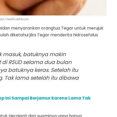
bayi | health.detik.com
ai bidan menyarankan orangtua Tegar untuk merujuk
lah diketahui jika Tegar menderita hidrosefalus
ak masuk, batuknya makin
at di RSUD selama dua bulan
ya batuknya keras. Setelah itu
g. Tak lama setelah itu dibawa
kop Ini Sampai Berjamur karena Lama Tak
tuk Hernianti dan suaminya yang hanya