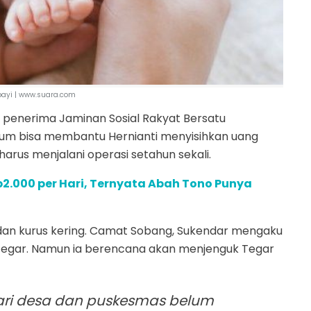
 bayi | www.suara.com
i penerima Jaminan Sosial Rakyat Bersatu
lum bisa membantu Hernianti menyisihkan uang
rus menjalani operasi setahun sekali.
.000 per Hari, Ternyata Abah Tono Punya
 dan kurus kering. Camat Sobang, Sukendar mengaku
si Tegar. Namun ia berencana akan menjenguk Tegar
dari desa dan puskesmas belum