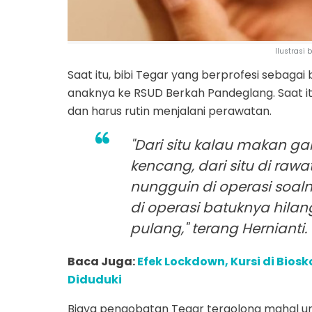
Ilustrasi 
Saat itu, bibi Tegar yang berprofesi sebag
anaknya ke RSUD Berkah Pandeglang. Saat itu
dan harus rutin menjalani perawatan.
"Dari situ kalau makan g
kencang, dari situ di raw
nungguin di operasi soaln
di operasi batuknya hilan
pulang," terang Hernianti.
Baca Juga:
Efek Lockdown, Kursi di Bios
Diduduki
Biaya pengobatan Tegar tergolong mahal un