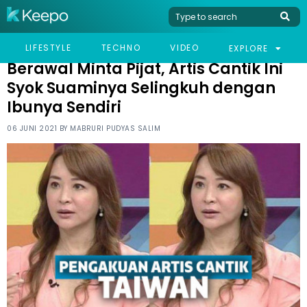
HOME
VIRAL
BERAWAL MINTA PIJAT, ARTIS CANTIK INI SYOK SUAMINYA
LIFESTYLE
TECHNO
VIDEO
EXPLORE
SELINGKUH DENGAN IBUNYA SENDIRI
Berawal Minta Pijat, Artis Cantik Ini
Syok Suaminya Selingkuh dengan
Ibunya Sendiri
06 JUNI 2021 BY
MABRURI PUDYAS SALIM