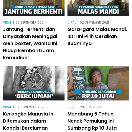
VIRAL
|
02 SEPTEMBER 2021
VIRAL
|
02 SEPTEMBER 2021
Jantung Terhenti dan
Gara-gara Malas Mandi,
Dinyatakan Meninggal
Istri Ini Pilih Ceraikan
oleh Dokter, Wanita Ini
Suaminya
Hidup Kembali 6 Jam
Kemudian!
VIRAL
|
02 SEPTEMBER 2021
VIRAL
|
29 JUNI 2022
Kerangka Manusia Ini
Menabung 5 Tahun,
Ditemukan dalam
Nenek Pemulung Ini
Kondisi Berciuman
Sumbang Rp 10 Juta