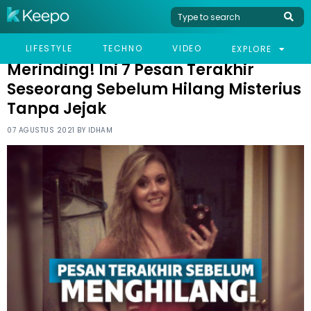
HOME
VIRAL
MERINDING! INI 7 PESAN TERAKHIR SESEORANG SEBELUM HILANG
LIFESTYLE
TECHNO
VIDEO
EXPLORE
MISTERIUS TANPA JEJAK
Merinding! Ini 7 Pesan Terakhir
Seseorang Sebelum Hilang Misterius
Tanpa Jejak
07 AGUSTUS 2021 BY
IDHAM