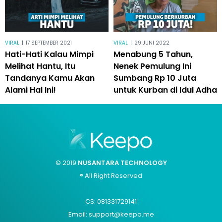
VIRAL
|
17 SEPTEMBER 2021
VIRAL
|
29 JUNI 2022
Hati-Hati Kalau Mimpi
Menabung 5 Tahun,
Melihat Hantu, Itu
Nenek Pemulung Ini
Tandanya Kamu Akan
Sumbang Rp 10 Juta
Alami Hal Ini!
untuk Kurban di Idul Adha
© 2019
NUSANTARA TECHNOLOGY
® All Right Reserved
CS: 081331729141
Email: support@keepo.me