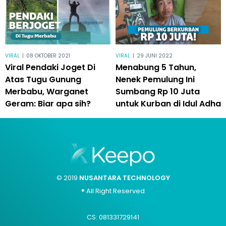
VIRAL
|
08 OKTOBER 2021
VIRAL
|
29 JUNI 2022
Viral Pendaki Joget Di
Menabung 5 Tahun,
Atas Tugu Gunung
Nenek Pemulung Ini
Merbabu, Warganet
Sumbang Rp 10 Juta
Geram: Biar apa sih?
untuk Kurban di Idul Adha
© 2019
NUSANTARA TECHNOLOGY
® All Right Reserved
CS: 081331729141