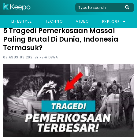
HOME
VIRAL
5 TRAGEDI PEMERKOSAAN MASSAL PALING BRUTAL DI DUNIA,
LIFESTYLE
TECHNO
VIDEO
EXPLORE
INDONESIA TERMASUK?
5 Tragedi Pemerkosaan Massal
Paling Brutal Di Dunia, Indonesia
Termasuk?
09 AGUSTUS 2021 BY
REFA DEWA