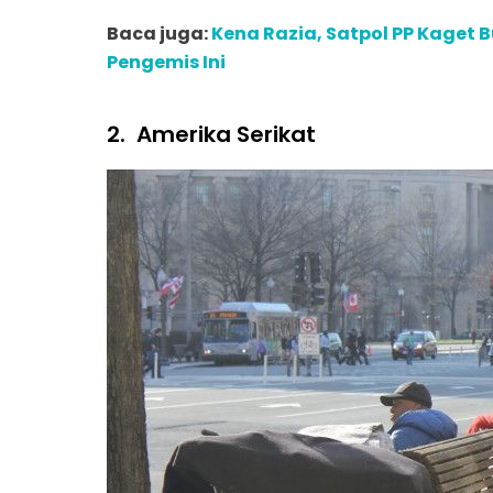
Baca juga:
Kena Razia, Satpol PP Kaget
Pengemis Ini
2.
Amerika Serikat