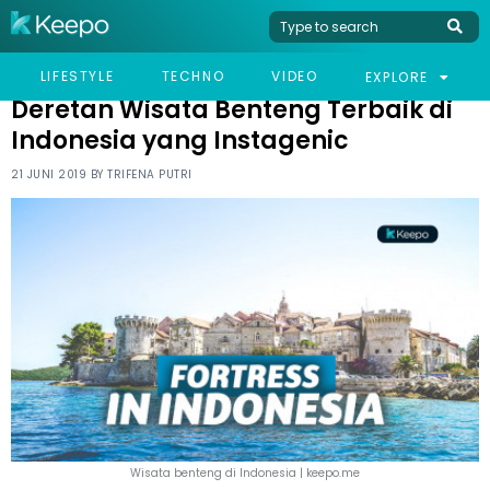
HOME
TRAVEL
DERETAN WISATA BENTENG TERBAIK DI INDONESIA YANG
LIFESTYLE
TECHNO
VIDEO
EXPLORE
INSTAGENIC
Deretan Wisata Benteng Terbaik di
Indonesia yang Instagenic
21 JUNI 2019 BY
TRIFENA PUTRI
Wisata benteng di Indonesia | keepo.me