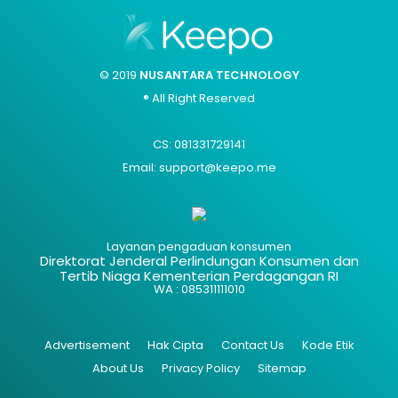
© 2019
NUSANTARA TECHNOLOGY
® All Right Reserved
CS: 081331729141
Email: support@keepo.me
Layanan pengaduan konsumen
Direktorat Jenderal Perlindungan Konsumen dan
Tertib Niaga Kementerian Perdagangan RI
WA : 085311111010
Advertisement
Hak Cipta
Contact Us
Kode Etik
About Us
Privacy Policy
Sitemap