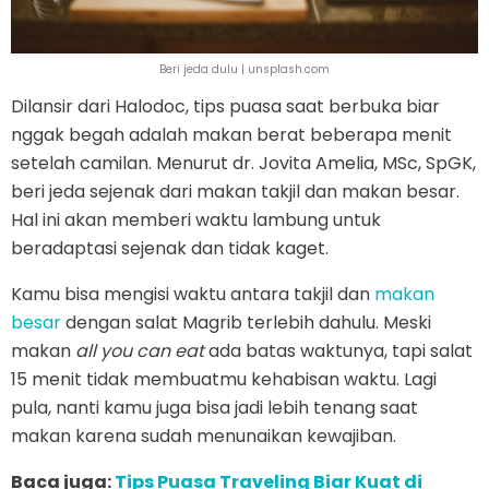
Beri jeda dulu | unsplash.com
Dilansir dari Halodoc, tips puasa saat berbuka biar
nggak begah adalah makan berat beberapa menit
setelah camilan. Menurut dr. Jovita Amelia, MSc, SpGK,
beri jeda sejenak dari makan takjil dan makan besar.
Hal ini akan memberi waktu lambung untuk
beradaptasi sejenak dan tidak kaget.
Kamu bisa mengisi waktu antara takjil dan
makan
besar
dengan salat Magrib terlebih dahulu. Meski
makan
all you can eat
ada batas waktunya, tapi salat
15 menit tidak membuatmu kehabisan waktu. Lagi
pula, nanti kamu juga bisa jadi lebih tenang saat
makan karena sudah menunaikan kewajiban.
Baca juga:
Tips Puasa Traveling Biar Kuat di