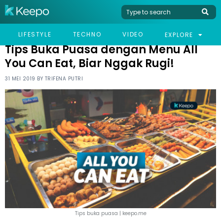
HOME
TRAVEL
TIPS BUKA PUASA DENGAN MENU ALL YOU CAN EAT, BIAR NGGAK
LIFESTYLE
TECHNO
VIDEO
EXPLORE
RUGI!
Tips Buka Puasa dengan Menu All
You Can Eat, Biar Nggak Rugi!
31 MEI 2019 BY
TRIFENA PUTRI
Tips buka puasa | keepo.me