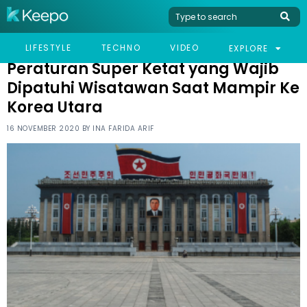
HOME
TRAVEL
PERATURAN SUPER KETAT YANG WAJIB DIPATUHI WISATAWAN
LIFESTYLE
TECHNO
VIDEO
EXPLORE
SAAT MAMPIR KE KOREA UTARA
Peraturan Super Ketat yang Wajib
Dipatuhi Wisatawan Saat Mampir Ke
Korea Utara
16 NOVEMBER 2020 BY
INA FARIDA ARIF