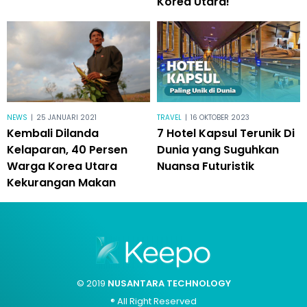
Korea Utara!
NEWS
|
25 JANUARI 2021
TRAVEL
|
16 OKTOBER 2023
Kembali Dilanda
7 Hotel Kapsul Terunik Di
Kelaparan, 40 Persen
Dunia yang Suguhkan
Warga Korea Utara
Nuansa Futuristik
Kekurangan Makan
© 2019
NUSANTARA TECHNOLOGY
® All Right Reserved