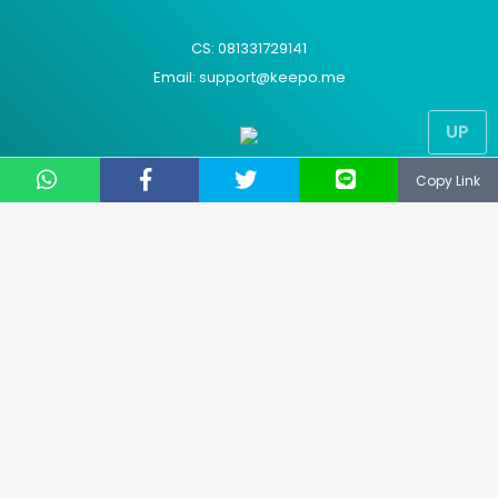
CS: 081331729141
Email: support@keepo.me
UP
Layanan pengaduan konsumen
Copy Link
Direktorat Jenderal Perlindungan Konsumen dan
Tertib Niaga Kementerian Perdagangan RI
WA : 085311111010
Advertisement
Hak Cipta
Contact Us
Kode Etik
About Us
Privacy Policy
Sitemap