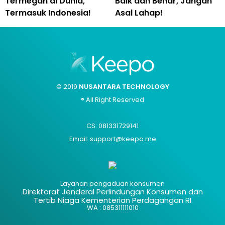
Termegah di Dunia,
Baik dan Benar, Jangan
Termasuk Indonesia!
Asal Lahap!
© 2019
NUSANTARA TECHNOLOGY
® All Right Reserved
CS: 081331729141
Email: support@keepo.me
Layanan pengaduan konsumen
Direktorat Jenderal Perlindungan Konsumen dan
Tertib Niaga Kementerian Perdagangan RI
WA : 085311111010