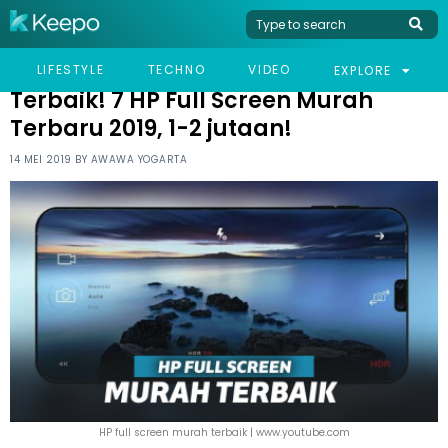
HOME
TECHNO
TERBAIK! 7 HP FULL SCREEN MURAH TERBARU 2019, 1-2 JUTAAN!
LIFESTYLE
TECHNO
VIDEO
EXPLORE
Terbaik! 7 HP Full Screen Murah
Terbaru 2019, 1-2 jutaan!
14 MEI 2019 BY
AWAWA YOGARTA
HP full screen murah terbaik | www.youtube.com