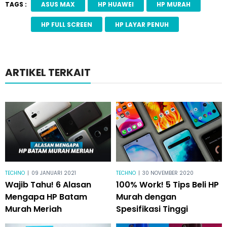
TAGS :
ASUS MAX
HP HUAWEI
HP MURAH
HP FULL SCREEN
HP LAYAR PENUH
ARTIKEL TERKAIT
TECHNO
|
09 JANUARI 2021
TECHNO
|
30 NOVEMBER 2020
Wajib Tahu! 6 Alasan
100% Work! 5 Tips Beli HP
Mengapa HP Batam
Murah dengan
Murah Meriah
Spesifikasi Tinggi