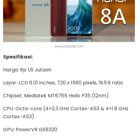
www.youtube.com
Spesifikasi:
Harga: Rp 1,6 Jutaan
Layar: LCD 6.01 inches, 720 x 1560 pixels, 19.5:9 ratio
Chipset: Mediatek MT6765 Helio P35 (12nm)
CPU: Octa-core (4×2.3 GHz Cortex-A53 & 4×1.8 GHz
Cortex-A53)
GPU: PowerVR GE8320