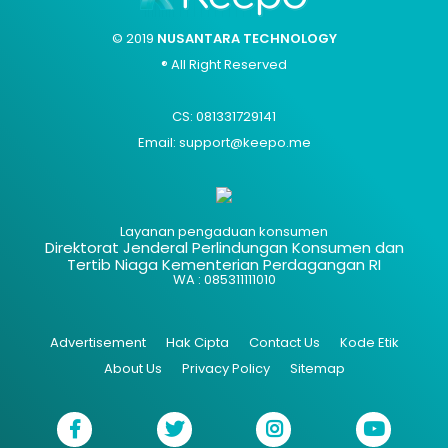
© 2019
NUSANTARA TECHNOLOGY
® All Right Reserved
CS: 081331729141
Email: support@keepo.me
Layanan pengaduan konsumen
Direktorat Jenderal Perlindungan Konsumen dan
Tertib Niaga Kementerian Perdagangan RI
WA : 085311111010
Advertisement
Hak Cipta
Contact Us
Kode Etik
About Us
Privacy Policy
Sitemap