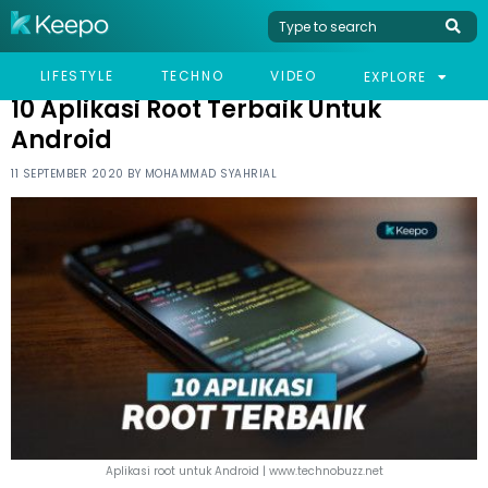
HOME
TECHNO
10 APLIKASI ROOT TERBAIK UNTUK ANDROID
LIFESTYLE
TECHNO
VIDEO
EXPLORE
10 Aplikasi Root Terbaik Untuk
Android
11 SEPTEMBER 2020 BY
MOHAMMAD SYAHRIAL
Aplikasi root untuk Android | www.technobuzz.net