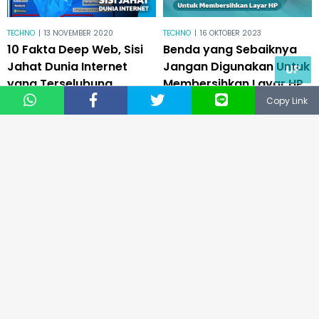
TECHNO
|
13 NOVEMBER 2020
TECHNO
|
16 OKTOBER 2023
10 Fakta Deep Web, Sisi
Benda yang Sebaiknya
Jahat Dunia Internet
Jangan Digunakan Untuk
UP
yang Terselubung
Membersihkan Layar HP
Copy Link
© 2019
NUSANTARA TECHNOLOGY
® All Right Reserved
CS: 081331729141
Email: support@keepo.me