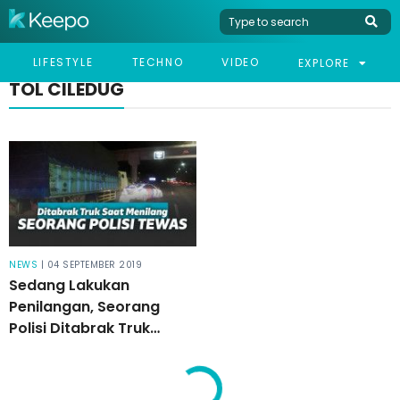
LIFESTYLE
TECHNO
VIDEO
EXPLORE
TOL CILEDUG
NEWS
| 04 SEPTEMBER 2019
Sedang Lakukan
Penilangan, Seorang
Polisi Ditabrak Truk
Hingga Tewas di Tol
Ciledug!