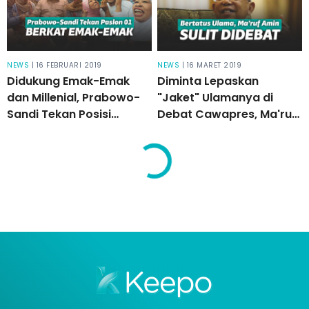
NEWS
| 16 FEBRUARI 2019
NEWS
| 16 MARET 2019
Didukung Emak-Emak
Diminta Lepaskan
dan Millenial, Prabowo-
"Jaket" Ulamanya di
Sandi Tekan Posisi
Debat Cawapres, Ma'ruf
Jokowi-Ma’ruf!
Amin : Nggak Bisa