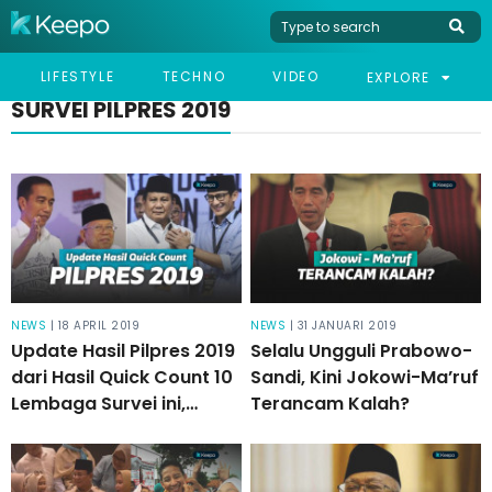
LIFESTYLE
TECHNO
VIDEO
EXPLORE
SURVEI PILPRES 2019
NEWS
| 18 APRIL 2019
NEWS
| 31 JANUARI 2019
Update Hasil Pilpres 2019
Selalu Ungguli Prabowo-
dari Hasil Quick Count 10
Sandi, Kini Jokowi-Ma’ruf
Lembaga Survei ini,
Terancam Kalah?
Siapa yang Unggul?