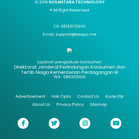
© 2019
NUSANTARA TECHNOLOGY
® All Right Reserved
CS: 081331729141
Email: support@keepo.me
Layanan pengaduan konsumen
Direktorat Jenderal Perlindungan Konsumen dan
Tertib Niaga Kementerian Perdagangan RI
WA : 085311111010
Advertisement
Hak Cipta
Contact Us
Kode Etik
About Us
Privacy Policy
Sitemap