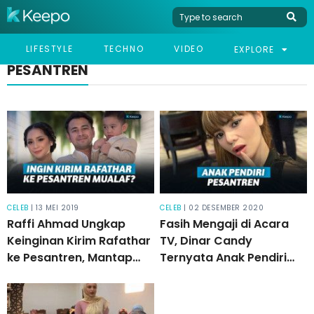
LIFESTYLE
TECHNO
VIDEO
EXPLORE
PESANTREN
CELEB
| 13 MEI 2019
CELEB
| 02 DESEMBER 2020
Raffi Ahmad Ungkap
Fasih Mengaji di Acara
Keinginan Kirim Rafathar
TV, Dinar Candy
ke Pesantren, Mantap
Ternyata Anak Pendiri
Berhijrah?
Pesantren