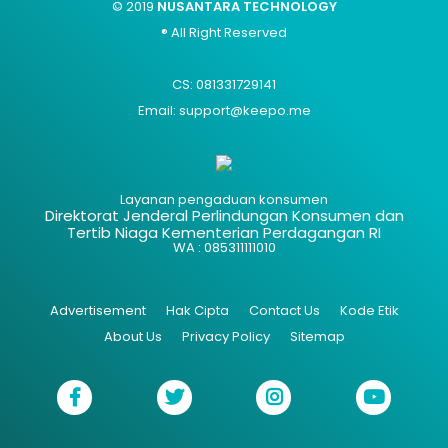
© 2019
NUSANTARA TECHNOLOGY
® All Right Reserved
CS: 081331729141
Email: support@keepo.me
Layanan pengaduan konsumen
Direktorat Jenderal Perlindungan Konsumen dan
Tertib Niaga Kementerian Perdagangan RI
WA : 085311111010
Advertisement
Hak Cipta
Contact Us
Kode Etik
About Us
Privacy Policy
Sitemap