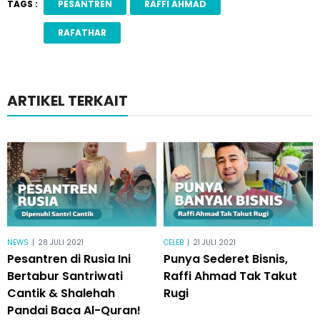
TAGS :
PESANTREN
RAFFI AHMAD
RAFATHAR
ARTIKEL TERKAIT
NEWS
|
28 JULI 2021
CELEB
|
21 JULI 2021
Pesantren di Rusia Ini
Punya Sederet Bisnis,
Bertabur Santriwati
Raffi Ahmad Tak Takut
Cantik & Shalehah
Rugi
Pandai Baca Al-Quran!