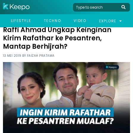
HOME
CELEB
RAFFI AHMAD UNGKAP KEINGINAN KIRIM RAFATHAR KE
LIFESTYLE
TECHNO
VIDEO
EXPLORE
PESANTREN, MANTAP BERHIJRAH?
Raffi Ahmad Ungkap Keinginan
Kirim Rafathar ke Pesantren,
Mantap Berhijrah?
13 MEI 2019 BY
FAIZAH PRATAMA