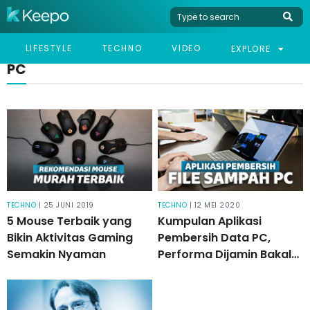
LIFESTYLE
TECHNO
VIDEO
EXPLORE
PC
TECHNO
| 25 JUNI 2019
TECHNO
| 12 MEI 2020
5 Mouse Terbaik yang
Kumpulan Aplikasi
Bikin Aktivitas Gaming
Pembersih Data PC,
Semakin Nyaman
Performa Dijamin Bakal
Ngebut Lagi