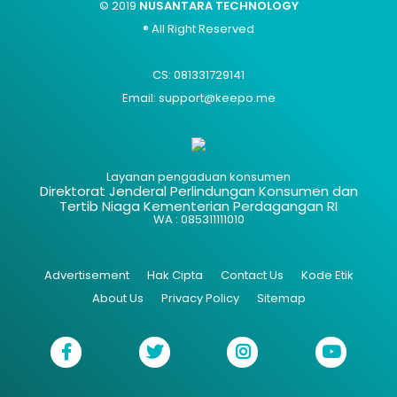
© 2019
NUSANTARA TECHNOLOGY
® All Right Reserved
CS: 081331729141
Email: support@keepo.me
Layanan pengaduan konsumen
Direktorat Jenderal Perlindungan Konsumen dan
Tertib Niaga Kementerian Perdagangan RI
WA : 085311111010
Advertisement
Hak Cipta
Contact Us
Kode Etik
About Us
Privacy Policy
Sitemap