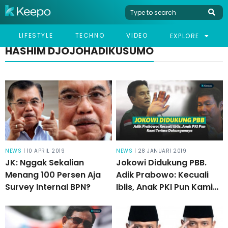
LIFESTYLE
TECHNO
VIDEO
EXPLORE
HASHIM DJOJOHADIKUSUMO
NEWS
| 10 APRIL 2019
NEWS
| 28 JANUARI 2019
JK: Nggak Sekalian
Jokowi Didukung PBB.
Menang 100 Persen Aja
Adik Prabowo: Kecuali
Survey Internal BPN?
Iblis, Anak PKI Pun Kami
Terima Dukungannya